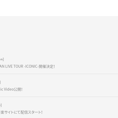
n]
AN LIVE TOUR -ICONIC-開催決定！
]
c Video公開！
u]
音楽サイトにて配信スタート！