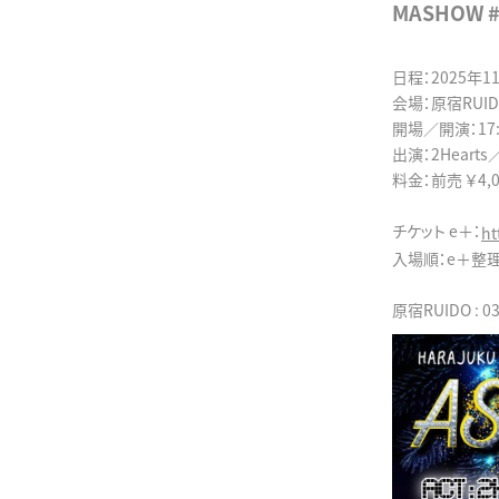
MASHOW 
日程：2025年1
会場：原宿RUI
開場／開演：17:30
出演：2Hearts
料金：前売 ￥4,
チケット e＋：
ht
入場順：e＋整
原宿RUIDO : 03