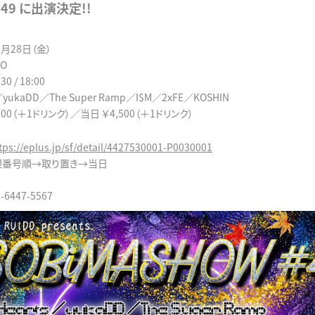
#49 に出演決定!!
1月28日（金）
DO
 / 18:00
／yukaDD／The Super Ramp／I$M／2xFE／KOSHIN
000（＋1ドリンク）／当日 ￥4,500（＋1ドリンク）
tps://eplus.jp/sf/detail/4427530001-P0030001
理番号順→取り置き→当日
-6447-5567