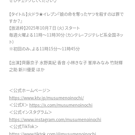
ぜひチェックしてください♪
【タイトル】火ドラ★イレブン『娘の命を奪ったヤツを殺すのは罪で
すか？』
【放送枠】2025年10月７日（火）スタート
毎週火曜よる11時～11時30分（カンテレ・フジテレビ系全国ネッ
ト）
※初回のみ、よる11時15分～11時45分
【出演】齊藤京子 水野美紀 香音 小林きな子 峯岸みなみ 竹財輝
之助 新川優愛 ほか
＜公式ホームページ＞
https://www.ktv.jp/musumenoinochi/
＜公式X＞
https://x.com/musumenoinochi
＜公式インスタグラム＞
https://www.instagram.com/musumenoinochi
＜公式TikTok＞
https://www.tiktok.com/@musumenoinochi