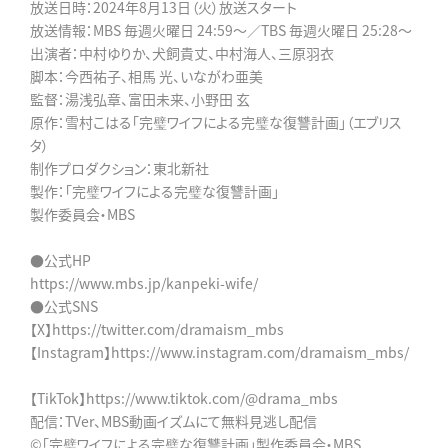
放送日時：2024年8月13日（火）放送スタート
放送情報：MBS 毎週火曜日 24:59～／TBS 毎週火曜日 25:28～
出演者：中村ゆりか、犬飼貴丈、中村海人、三原羽衣
脚本：今西祐子、相馬 光、いながわ亜美
監督：湯浅弘章、富田未来、小野田 玄
原作：雪村こはる「完璧ワイフによる完璧な復讐計画」（エブリス
タ）
制作プロダクション：東北新社
製作：「完璧ワイフによる完璧な復讐計画」
製作委員会・MBS
●公式HP
https://www.mbs.jp/kanpeki-wife/
●公式SNS
【X】https://twitter.com/dramaism_mbs
【Instagram】https://www.instagram.com/dramaism_mbs/
【TikTok】https://www.tiktok.com/@drama_mbs
配信：TVer、MBS動画イズムにて無料見逃し配信
©「完璧ワイフによる完璧な復讐計画」製作委員会・MBS