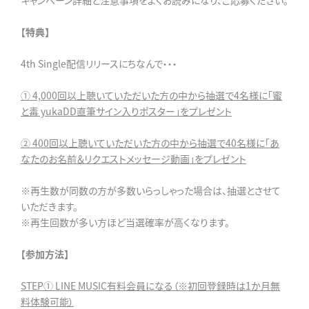
キャンペーン詳細と注意事項をよくお読みになり、ご応募ください。
【特典】
4th Single配信リリースにちなんで・・・
① 4,000回以上聴いていただいた方の中から抽選で4名様に「蜜
と毒 yukaDD直筆サイン入りポスター」をプレゼント
② 400回以上聴いていただいた方の中から抽選で40名様に「あ
なたのお名前＆リクエストメッセージ動画」をプレゼント
※再生数が同数の方が多数いらっしゃった場合は、抽選とさせて
いただきます。
※再生回数が多い方ほど当選確率が高くなります。
【参加方法】
STEP① LINE MUSIC有料会員になる（※初回登録時は1か月無
料体験可能）