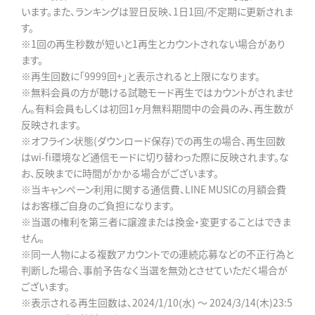
います。また、ランキングは翌日反映、1日1回/不定期に更新されま
す。
※1回の再生秒数が短いと1再生とカウントされない場合があり
ます。
※再生回数に「9999回+」と表示されると上限になります。
※無料会員の方が聴ける試聴モード再生ではカウントがされませ
ん。有料会員もしくは初回1ヶ月無料期間中の会員のみ、再生数が
反映されます。
※オフライン状態(ダウンロード保存)での再生の場合、再生回数
はwi-fi環境など通信モードに切り替わった際に反映されます。な
お、反映までに時間がかかる場合がございます。
※当キャンペーン利用に関する通信費、LINE MUSICの月額会費
はお客様ご自身のご負担になります。
※当選の権利を第三者に譲渡または換金・変更することはできま
せん。
※同一人物による複数アカウントでの連続応募などの不正行為と
判断した場合、事前予告なく当選を無効とさせていただく場合が
ございます。
※表示される再生回数は、2024/1/10(水) ～ 2024/3/14(木)23:5