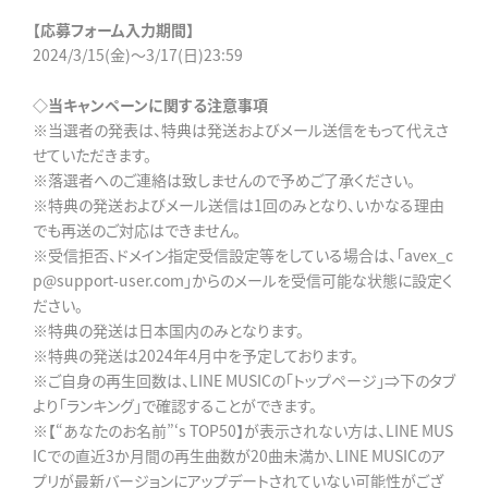
【応募フォーム入力期間】
2024/3/15(金)～3/17(日)23:59
◇当キャンペーンに関する注意事項
※当選者の発表は、特典は発送およびメール送信をもって代えさ
せていただきます。
※落選者へのご連絡は致しませんので予めご了承ください。
※特典の発送およびメール送信は1回のみとなり、いかなる理由
でも再送のご対応はできません。
※受信拒否、ドメイン指定受信設定等をしている場合は、「avex_c
p@support-user.com」からのメールを受信可能な状態に設定く
ださい。
※特典の発送は日本国内のみとなります。
※特典の発送は2024年4月中を予定しております。
※ご自身の再生回数は、LINE MUSICの「トップページ」⇒下のタブ
より「ランキング」で確認することができます。
※【“あなたのお名前”‘s TOP50】が表示されない方は、LINE MUS
ICでの直近3か月間の再生曲数が20曲未満か、LINE MUSICのア
プリが最新バージョンにアップデートされていない可能性がござ