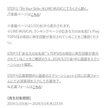
STEP② 「By Your Side」をLINE MUSICにてたくさん聴く。
♫楽曲ページは
！
こちら
※楽曲ページは1/10(水)から表示されます。
※LINE MUSIC内、ランキングページの【(あなたのお名前)‘s Play
TOP50】の項目に再生回数が表示されていることをご確認くださ
い。
STEP③【“あなたのお名前”‘s TOP50】の項目に再生回数が表示
されていることをご確認のうえ、2024/3/15(金)中に画面をスクリ
ーンショット撮影。
STEP④応募期間内に画面のスクリーンショットと共に応募フォー
ムにて必須事項を入力して応募完了。
📝応募フォームは
！
こちら
【再生対象期間】
2024/1/10(水)～2024/3/14(木)23:59