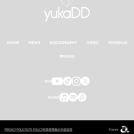
HOME
NEWS
DISCOGRAPHY
VIDEO
SCHEDULE
PROFILE
SNS
MUSIC
©avex
PRIVACY POLICY
SITE POLICY
利用者情報の外部送信