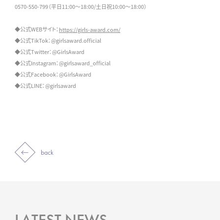
0570-550-799（平日11:00～18:00/土日祝10:00～18:00）
◆公式WEBサイト：
https://girls-award.com/
◆公式TikTok：@girlsaward.official
◆公式Twitter：@GirlsAward
◆公式Instagram：@girlsaward_official
◆公式Facebook：@GirlsAward
◆公式LINE：@girlsaward
back