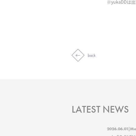
※yukaDDは
back
LATEST NEWS
2026.06.01
[Mo