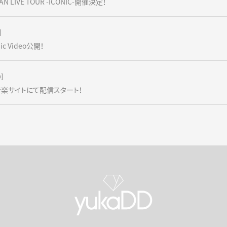
AN LIVE TOUR -ICONIC-開催決定！
]
c Video公開！
u]
音楽サイトにて配信スタート！