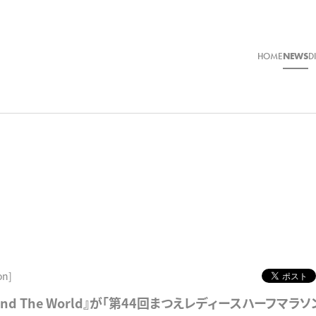
HOME
NEWS
D
on]
Around The World』が「第44回まつえレディースハーフマラ