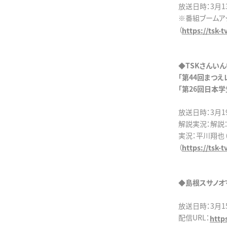
放送日時：3月13
※番組ブームア
（
https://tsk-
◆TSKさんい
「第44回まつえ
「第26回日本
放送日時：3月19日
解説実況：解説：
実況：平川翔也（
（
https://tsk-
◆島根スサノオ
放送日時：3月15日
配信URL：
http