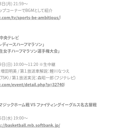
日(月) 21:59～
ップコーナーでBGMとして紹介
）
tv.com/tv/sports-be-ambitious/
ん中央テレビ
レディースハーフマラソン」
学生女子ハーフマラソン選手権大会」
(日) 10:00～11:20 ※生中継
増田明美 / 第１放送車解説：鯉川なつえ
TSK）/ 第１放送実況：森昭一郎（フジテレビ）
）
tv.com/event/detail.php?p=32740
マジックホーム戦 VS ファイティングイーグルス名古屋戦
(水) 19:00～
s://basketball.mb.softbank.jp/