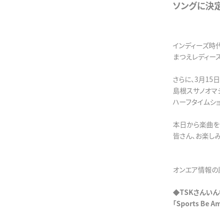
ソングに決定
インディーズ時代の楽
まつえレディー
さらに、3月15日(
島根スサノオマ
ハーフタイムシ
本日から楽曲を
皆さん、お楽しみ
オンエア情報の
◆TSKさんい
「Sports Be Am