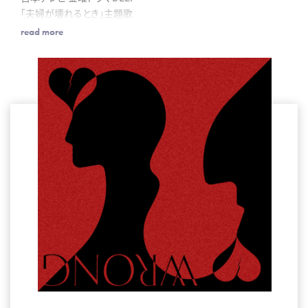
「夫婦が壊れるとき」主題歌
read more
yukaDD、レーベル移籍第一弾シングルの「WRONG」は、
「WRONG」は、80sサウンドをモチーフとしたミディアムテンポの楽
曲で、
一体、なにが二人の関係を壊してしまったのか なにが “まちがい”
だったのか。
人には言えない恋人へ向けた葛藤をうたっています。