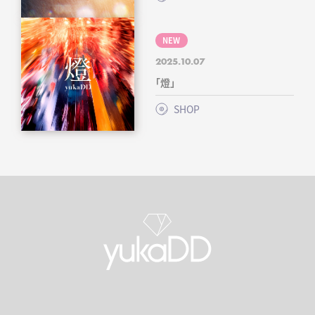
NEW
2025.10.07
「燈」
SHOP