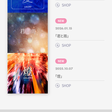
SHOP
NEW
2026.01.15
「君と雨」
SHOP
NEW
2025.10.07
「燈」
SHOP