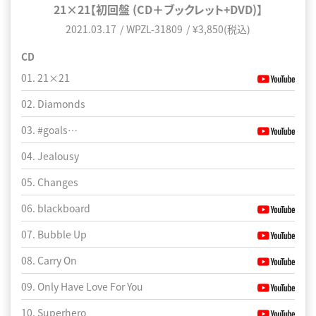
21×21【初回盤 (CD＋ブックレット+DVD)】
21×21
2021.03.17
2021.03.17
WPCL-13272
WPZL-31809
¥3,850(税込)
¥3,080(税込)
CD
01. 21×21
01. 21×21
02. Diamonds
02. Diamonds
03. #goals…
03. #goals…
04. Jealousy
04. Jealousy
05. Changes
05. Changes
06. blackboard
06. blackboard
07. Bubble Up
07. Bubble Up
08. Carry On
08. Carry On
09. Only Have Love For You
09. Only Have Love For You
10. Superhero
10. Superhero